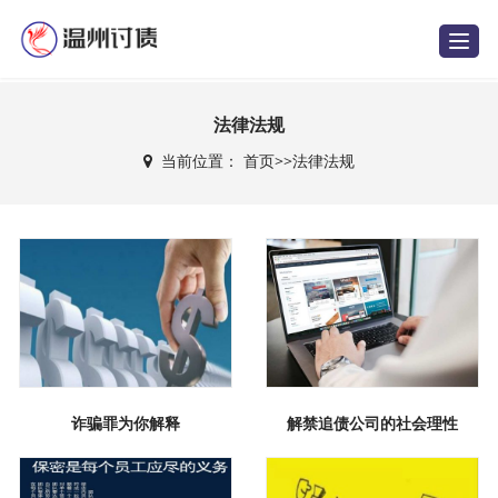
T
o
g
g
l
e
法律法规
n
a
当前位置：
首页
>>
法律法规
v
i
g
a
t
i
o
n
诈骗罪为你解释
解禁追债公司的社会理性