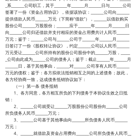
_系_______公司职工，其于_______年_______月_______日与_______公司
签署了一份《资金占用协议》，依据该协议：_______公司向_______
提供借款人民币_______万元（下简称“借款”），_______以借款购买
股份公司_______万股股份；_______应于_______年_______月_______日
向_______公司归还借款并支付相应的资金占用费共计人民币_______
万元；鉴于：_______公司与_______公司于_______年_______月_______
日签订了一份《股权转让协议》，约定_______公司以人民币_______
万元受让_______公司所持有的股份公司股份中的_______万股，_____
_公司由此成为_______公司的债务人；鉴于：截止_______年_______月
_______日，基于其他事由，_______对_______公司享有人民币_______
万元的债权；鉴于：各方拟依法抵销相互之间的上述债务；故此，
各方经协商一致，达成债务抵销协议如下：
（一）第一条 债务抵销
1、各方同意，各方相互所负的下列债务于本协议生效之日抵
销：
2、_______公司就受让_______万股股份公司股份向_______公司
所负债务人民币_______万元；
3、_______公司基于其他事由向_______所负债务人民币_______
万元；
4、_______就借款及资金占用费向_______公司所负债务人民币__