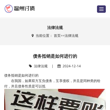
T
o
g
g
l
e
法律法规
n
a
当前位置：
首页
>>
法律法规
v
i
g
a
t
i
债务抵销是如何进行的
o
n
法律法规
|
2024-12-14
债务抵销是如何进行的
在我国，如果双方互负债务，互享债权，并且是同种类的给
付，并且债务性质是可以抵