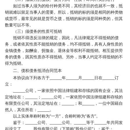
如过当事人须为的给付种类不同，其经济目的也就不一致，抵
销就难以留足当事人的需要。所以，抵销的标的须是相同的种类物
或货币，最常见的就是货币之债，抵销的标的须是同种类的，但其
数量可以不等。
（三）须债务的性质可抵销
抵销不得违反法律的规定，因此，凡法律规定不得抵销的债
务，或者依其性质不能抵销的债务，均不得抵销，具有人身性质的
金钱债务，如酬金、抚恤金、退休金等权利不能抵销。相互提供劳
务的债务，因其性质亦不得抵销。另外，当事人约定不得抵销的不
得为抵销。
二、债权债务抵消合同范本
本协议由下列各方于_______年_______月_______日在_______订
立：
_______公司，一家依照中国法律组建和存续的国有企业，其法
定地址在：_______；_______公司，一家依照中国法律组建和存续的
有限责任公司，其法定地址在：_______；和_______，一位中国籍自
然人，其住所在：_______。
以上实体单称时称为“一方”，合称时称为“各方”。
鉴于：_______公司、_______公司、_______等于_______年共同发
起设立了_______股份有限公司（下简称“股份公司”）；鉴于：______