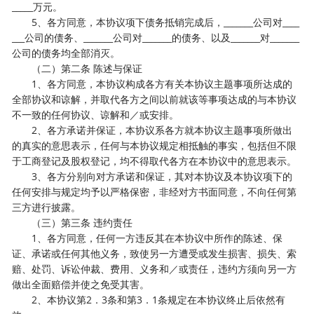
_____万元。
5、各方同意，本协议项下债务抵销完成后，_______公司对____
___公司的债务、_______公司对_______的债务、以及_______对_______
公司的债务均全部消灭。
（二）第二条 陈述与保证
1、各方同意，本协议构成各方有关本协议主题事项所达成的
全部协议和谅解，并取代各方之间以前就该等事项达成的与本协议
不一致的任何协议、谅解和／或安排。
2、各方承诺并保证，本协议系各方就本协议主题事项所做出
的真实的意思表示，任何与本协议规定相抵触的事实，包括但不限
于工商登记及股权登记，均不得取代各方在本协议中的意思表示。
3、各方分别向对方承诺和保证，其对本协议及本协议项下的
任何安排与规定均予以严格保密，非经对方书面同意，不向任何第
三方进行披露。
（三）第三条 违约责任
1、各方同意，任何一方违反其在本协议中所作的陈述、保
证、承诺或任何其他义务，致使另一方遭受或发生损害、损失、索
赔、处罚、诉讼仲裁、费用、义务和／或责任，违约方须向另一方
做出全面赔偿并使之免受其害。
2、本协议第2．3条和第3．1条规定在本协议终止后依然有