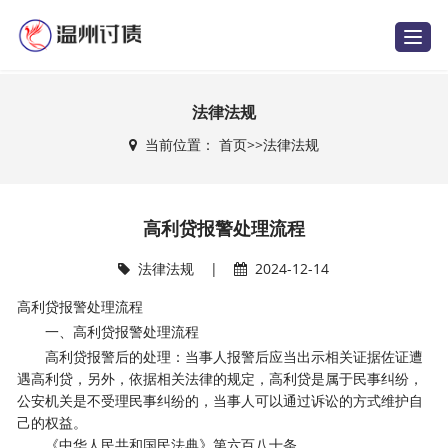
T
o
g
g
l
e
法律法规
n
a
当前位置：
首页
>>
法律法规
v
i
g
a
t
i
高利贷报警处理流程
o
n
法律法规
|
2024-12-14
高利贷报警处理流程
一、高利贷报警处理流程
高利贷报警后的处理：当事人报警后应当出示相关证据佐证遭
遇高利贷，另外，依据相关法律的规定，高利贷是属于民事纠纷，
公安机关是不受理民事纠纷的，当事人可以通过诉讼的方式维护自
己的权益。
《中华人民共和国民法典》第六百八十条