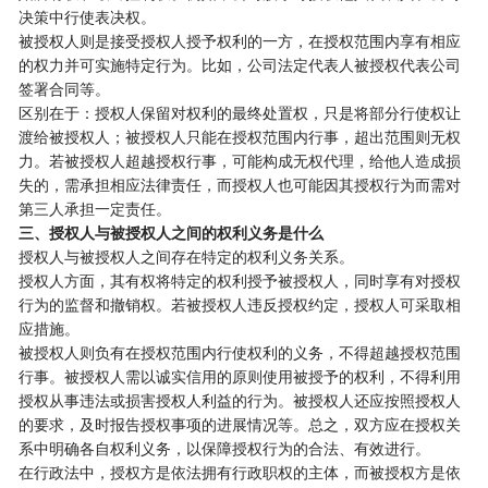
决策中行使表决权。
被授权人则是接受授权人授予权利的一方，在授权范围内享有相应
的权力并可实施特定行为。比如，公司法定代表人被授权代表公司
签署合同等。
区别在于：授权人保留对权利的最终处置权，只是将部分行使权让
渡给被授权人；被授权人只能在授权范围内行事，超出范围则无权
力。若被授权人超越授权行事，可能构成无权代理，给他人造成损
失的，需承担相应法律责任，而授权人也可能因其授权行为而需对
第三人承担一定责任。
三、授权人与被授权人之间的权利义务是什么
授权人与被授权人之间存在特定的权利义务关系。
授权人方面，其有权将特定的权利授予被授权人，同时享有对授权
行为的监督和撤销权。若被授权人违反授权约定，授权人可采取相
应措施。
被授权人则负有在授权范围内行使权利的义务，不得超越授权范围
行事。被授权人需以诚实信用的原则使用被授予的权利，不得利用
授权从事违法或损害授权人利益的行为。被授权人还应按照授权人
的要求，及时报告授权事项的进展情况等。总之，双方应在授权关
系中明确各自权利义务，以保障授权行为的合法、有效进行。
在行政法中，授权方是依法拥有行政职权的主体，而被授权方是依