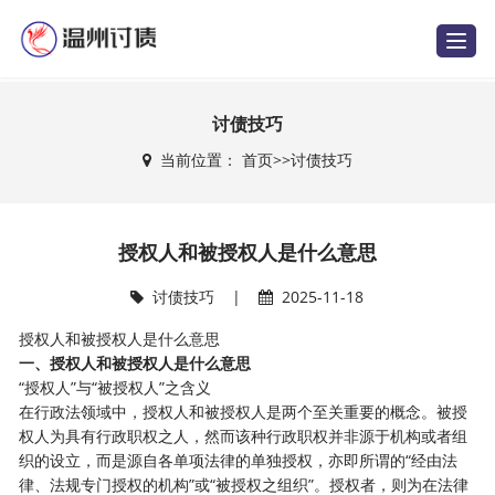
T
o
g
g
l
e
讨债技巧
n
a
当前位置：
首页
>>
讨债技巧
v
i
g
a
t
i
授权人和被授权人是什么意思
o
n
讨债技巧
|
2025-11-18
授权人和被授权人是什么意思
一、授权人和被授权人是什么意思
“授权人”与“被授权人”之含义
在行政法领域中，授权人和被授权人是两个至关重要的概念。被授
权人为具有行政职权之人，然而该种行政职权并非源于机构或者组
织的设立，而是源自各单项法律的单独授权，亦即所谓的“经由法
律、法规专门授权的机构”或“被授权之组织”。授权者，则为在法律