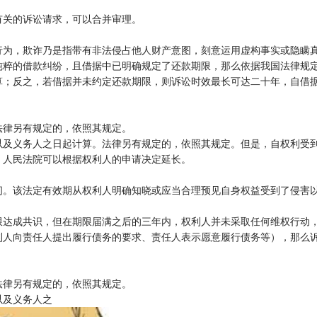
有关的诉讼请求，可以合并审理。
行为，欺诈乃是指带有非法侵占他人财产意图，刻意运用虚构事实或隐瞒
纯粹的借款纠纷，且借据中已明确规定了还款期限，那么依据我国法律规
算；反之，若借据并未约定还款期限，则诉讼时效最长可达二十年，自借
法律另有规定的，依照其规定。
以及义务人之日起计算。法律另有规定的，依照其规定。但是，自权利受
，人民法院可以根据权利人的申请决定延长。
间。该法定有效期从权利人明确知晓或应当合理预见自身权益受到了侵害
限达成共识，但在期限届满之后的三年内，权利人并未采取任何维权行动
利人向责任人提出履行债务的要求、责任人表示愿意履行债务等），那么
法律另有规定的，依照其规定。
以及义务人之