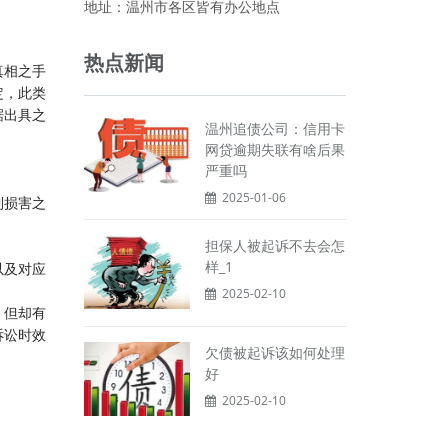
地址：温州市各区皆有办公地点
热点新闻
真相之手
定，此类
据出具之
温州追债公司：信用卡
网贷逾期失联有啥后果
严重吗
2025-01-06
到损害之
担保人被起诉不去会怎
样_1
以及对应
2025-02-10
，但却有
诉讼时效
欠债被起诉该如何处理
好
2025-02-10