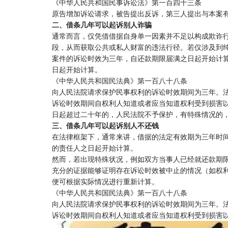
《中华人民共和国民事诉讼法》第一百四十三条
原告增加诉讼请求，被告提出反诉，第三人提出与本案
二、借条几年可以起诉别人诈骗
通常而言，仅凭借借据自身单一因素并不足以构成欺诈
段，从而获取公共或私人财富的违法行径。若仅涉及到
案件的诉讼时效为三年，自还款期限届满之日起开始计
日起开始计算。
《中华人民共和国民法典》第一百八十八条
向人民法院请求保护民事权利的诉讼时效期间为三年。
诉讼时效期间自权利人知道或者应当知道权利受到损害
日起超过二十年的，人民法院不予保护，有特殊情况的
三、借条几年可以起诉别人不还钱
在法律框架下，通常来讲，借据的法定有效期为三年时
的责任人之日起开始计算。
然而，若出现特殊状况，例如双方当事人已经就还款期
充分的证据能够证明存在诉讼时效被中止的情况（如权
便可根据实际情况进行重新计算。
《中华人民共和国民法典》第一百八十八条
向人民法院请求保护民事权利的诉讼时效期间为三年。
诉讼时效期间自权利人知道或者应当知道权利受到损害