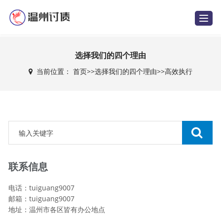
T
o
g
g
l
e
选择我们的四个理由
n
a
当前位置：
首页
>>
选择我们的四个理由
>>
高效执行
v
i
g
a
t
i
o
n
联系信息
电话：tuiguang9007
邮箱：tuiguang9007
地址：温州市各区皆有办公地点