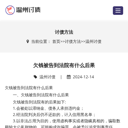
T
o
g
g
l
e
讨债方法
n
a
当前位置：
首页
>>
讨债方法
>>
温州讨债
v
i
g
a
t
i
欠钱被告到法院有什么后果
o
n
温州讨债
|
2024-12-14
欠钱被告到法院有什么后果
一、欠钱被告到法院有什么后果
欠钱被告到法院有的后果如下:
1.会被处以滞纳金、债务人承担违约金；
2.经法院判决后仍不还款的，计入信用黑名单；
3.以非法占用为目的，使用虚构事实或者隐瞒真相的，骗取数
额较大公私财物的，可能构成诈骗罪，会被予以追究刑事责任。