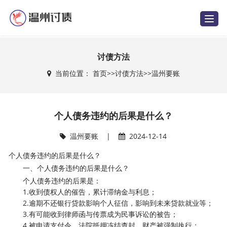
T
o
g
g
l
e
讨债方法
n
a
当前位置：
首页
>>
讨债方法
>>
温州要账
v
i
g
a
t
i
个人债务违约的后果是什么？
o
n
温州要账
|
2024-12-14
个人债务违约的后果是什么？
一、个人债务违约的后果是什么？
个人债务违约的后果是：
1.收到债权人的催告，累计滞纳金与利息；
2.逾期不还银行贷款影响个人征信，影响到未来贷款就业等；
3.有可能收到律师函与传票成为民事诉讼的被告；
4.被申请支付令，法院抵押冻结查封，财产被强制执行；