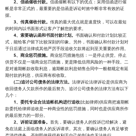
2、信函催收付款。
信函催帐有以下的优点：采用信函进行催
帐是非常正式的，最重要的是信函是诉讼时效中断非常有效的证
据。
3、传真催收付款。
传真的最大优点就是速度快，可以在最短
的时间内以书面形式让客户了解您的要求。
4、索要确认函和书面付款计划。
书面确认和付款计划比较正
式，能给客户留下比较深刻的印象。另外，书面确认和付款计划对
于日后通过法律或其他严厉手段追收欠款将起到至关重要的作用。
5、商业惩罚措施。
商业惩罚措施包括：一是停止供货。停止
供货不仅是一项商业惩罚措施，更是降低信用风险的一种手段。二
是对逾期帐款收取利息，逾期帐款利息销售合同中一般都规定有延
期付款的利息，供应商有权收取。
(二)追讨公司债务的法律方法。
法律诉讼法律诉讼是供应商为
收回债务人欠款所作的最后努力。追讨公司债务的法律方法有以下
几个：
1、委托专业合法追帐机构进行追收
(比如律师)供应商把逾期帐
款委托给律师追收是一种商业性的惩罚措施，同时也是供应商所作
的最后努力的一部分。
2、诉前证据准备。
首先，要确认债务人的投诉已经解决，避
免在法庭上面临债务人的反诉请求。其次，要确认债务人有足够资
产清偿债务，否则即使获得有利于自己的判决也无法执行。