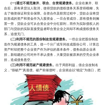
(一)通过不规范兼并、联合、合资规避债务。
企业在兼并、联
合后，原有承贷法人取消，使得贷款的债权债务关系变得模糊，失
去了物资保证和安全保障。合资合作及联营过程中，贷款企业将贷
款形成的资产和资金作为入股资金，一旦合资成功，原有债务则搁
置一旁，贷款企业可从合资企业中分红获利，而作为实际债权人的
部门与贷款的实际直接受益者即合资企业之间却不构成债权债务关
系，追债无门。
(二)利用不规范的股份制改造规避债务。
一些企业把股份制改
造作为规避债务的工具，借一个分厂或车间改成股份公司，计算总
资产时却把整个企业资产作为评估的基本条件，债务由原企业承
担，新组建的公司对外不承认债务，大量贷款被原来的空壳企业承
担，造成债务悬空。
(三)利用不规范破产规避债务。
出于局部利益，借企业改制名
义，“假破产”真逃债。破产前催债时，企业就会以“稳定”为借口，把