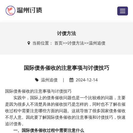
T
o
g
g
l
e
讨债方法
n
a
当前位置：
首页
>>
讨债方法
>>
温州追债
v
i
g
a
t
i
国际债务催收的注意事项与讨债技巧
o
n
温州追债
|
2024-12-14
国际债务催收的注意事项与讨债技巧
实践中，国际上的债务催收问题也是一个比较难的问题，主要
是因为很多人不清楚具体的催收技巧是怎样的，同时也不了解在催
收过程中需要注意哪些方面的问题。这就导致了很多国家债务催收
不尽人意。因此要了解国际债务催收的注意事项和讨债技巧，快速
追讨债务。
一、国际债务催收过程中需要注意什么